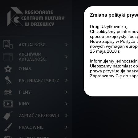
Przejdź do treści
Zmiana polityki pry
Drogi Użytkowniku,
Chcielibyśmy poinformo
sposób przejrzysty i bez
Nowe zapisy w Polityce 
AKTUALNOŚCI
nowych wymagań europe
25 maja 2018 r.
ARCHIWUM
AKTUALNOŚCI
Informujemy jednocześni
Ulepszamy natomiast opi
O NAS
prawa przysługują nasz
Zapraszamy Cię do zapo
KALENDARZ IMPREZ
FILMY
KINO
ZAPŁAĆ / REZERWUJ
PRACOWNIE