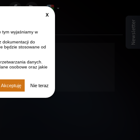
Close
r czcionki
ozmiar czcionki
sz rozmiar czcionki
GDPR
info
e tym wyjaśniamy w
z dokumentacji do
e będzie stosowane od
przetwarzania danych.
dane osobowe oraz jakie
Akceptuję
Nie teraz