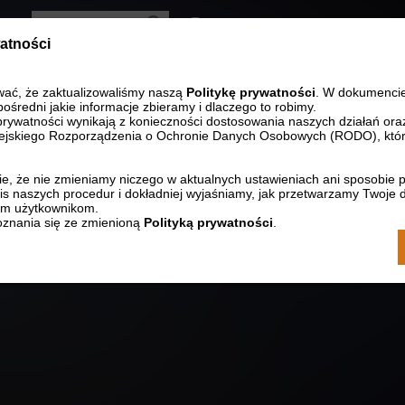
Wersja kontrastowa
watności
Zmniejsz rozmia
Resetuj r
Zwięk
STRONA GŁÓWNA
KONTAKT
wać, że zaktualizowaliśmy naszą
Politykę prywatności
. W dokumenci
pośredni jakie informacje zbieramy i dlaczego to robimy.
prywatności wynikają z konieczności dostosowania naszych działań ora
jskiego Rozporządzenia o Ochronie Danych Osobowych (RODO), któr
e, że nie zmieniamy niczego w aktualnych ustawieniach ani sposobie 
s naszych procedur i dokładniej wyjaśniamy, jak przetwarzamy Twoje 
ym użytkownikom.
znania się ze zmienioną
Polityką prywatności
.