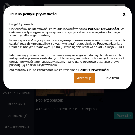
Przejdź do treści
Clos
Zmiana polityki prywatności
GDP
info
Drogi Użytkowniku,
AKTUALNOŚCI
Zmniejsz rozmiar czcionki
Resetuj rozmiar czcionki
Zwiększ rozmiar
Wersja kontrastowa
czcionki
Chcielibyśmy poinformować, że zaktualizowaliśmy naszą
Politykę prywatności
. W
dokumencie tym wyjaśniamy w sposób przejrzysty i bezpośredni jakie informacje
ARCHIWUM
zbieramy i dlaczego to robimy.
STRONA GŁÓWNA
AKTUALNOŚCI
Nowe zapisy w Polityce prywatności wynikają z konieczności dostosowania naszych
KONTAKT
działań oraz dokumentacji do nowych wymagań europejskiego Rozporządzenia o
Ochronie Danych Osobowych (RODO), które będzie stosowane od 25 maja 2018 r.
O NAS
Opis:
Informujemy jednocześnie, że nie zmieniamy niczego w aktualnych ustawieniach
Zespół Mali
ani sposobie przetwarzania danych. Ulepszamy natomiast opis naszych procedur i
KALENDARZ IMPREZ
Drzewiczanie
dokładniej wyjaśniamy, jak przetwarzamy Twoje dane osobowe oraz jakie prawa
przysługują naszym użytkownikom.
na scenie
Zapraszamy Cię do zapoznania się ze zmienioną
Polityką prywatności
.
FILMY
Akceptuję
Nie teraz
KINO
ZAPŁAĆ / REZERWUJ
Pobierz obrazek
PRACOWNIE
« Powrót do galerii
6 z 6
« Poprzednie
Powrót
GALERIA ZDJĘĆ
STOWARZYSZENIA