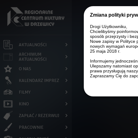
Przejdź do treści
Zmiana polityki pry
Drogi Użytkowniku,
Chcielibyśmy poinformo
sposób przejrzysty i bez
Nowe zapisy w Polityce 
AKTUALNOŚCI
nowych wymagań europe
25 maja 2018 r.
ARCHIWUM
AKTUALNOŚCI
Informujemy jednocześni
Ulepszamy natomiast opi
O NAS
prawa przysługują nasz
Zapraszamy Cię do zapo
KALENDARZ IMPREZ
FILMY
KINO
ZAPŁAĆ / REZERWUJ
PRACOWNIE