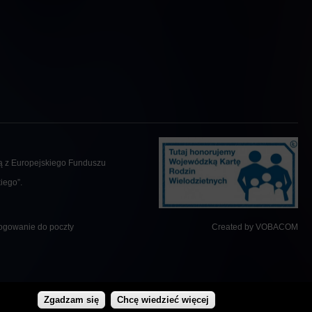
ą z Europejskiego Funduszu
iego”.
ogowanie do poczty
Created by
VOBACOM
Zgadzam się
Chcę wiedzieć więcej