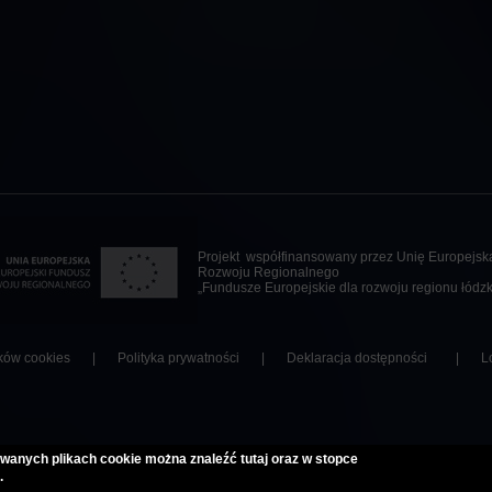
Projekt współfinansowany przez Unię Europejsk
Rozwoju Regionalnego
„Fundusze Europejskie dla rozwoju regionu łódzk
ików cookies
Polityka prywatności
Deklaracja dostępności
L
używanych plikach cookie można znaleźć
tutaj
oraz w stopce
.