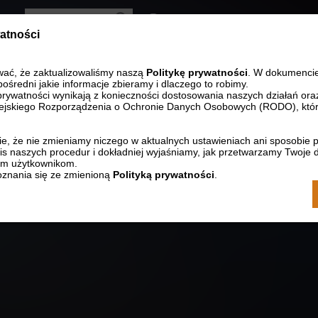
Wersja kontrastowa
watności
Zmniejsz rozmia
Resetuj r
Zwięk
STRONA GŁÓWNA
KONTAKT
wać, że zaktualizowaliśmy naszą
Politykę prywatności
. W dokumenci
pośredni jakie informacje zbieramy i dlaczego to robimy.
prywatności wynikają z konieczności dostosowania naszych działań ora
jskiego Rozporządzenia o Ochronie Danych Osobowych (RODO), któr
Kino
e, że nie zmieniamy niczego w aktualnych ustawieniach ani sposobie 
Wynajem
s naszych procedur i dokładniej wyjaśniamy, jak przetwarzamy Twoje 
ym użytkownikom.
znania się ze zmienioną
Polityką prywatności
.