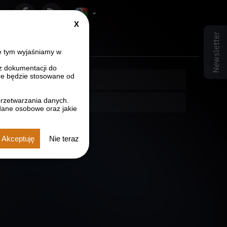
Close
r czcionki
ozmiar czcionki
sz rozmiar czcionki
GDPR
info
e tym wyjaśniamy w
z dokumentacji do
e będzie stosowane od
przetwarzania danych.
dane osobowe oraz jakie
Akceptuję
Nie teraz