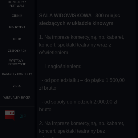
KONKURSY /
FESTIWALE
SALA WIDOWISKOWA - 300 miejsc
CENNIK
siedzących w układzie kinowym
BIBLIOTEKA
1. Na imprezę komercyjną, np. kabaret,
ODTR
koncert, spektakl teatralny wraz z
ZESPOŁY RCK
oświetleniem
WYSTAWY I
EKSPOZYCJE
i nagłośnieniem:
KABARETY KONCERTY
- od poniedziałku – do piątku 1.500,00
VIDEO
zł brutto
WIRTUALNY SPACER
- od soboty do niedzieli 2.000,00 zł
brutto
BIP
2. Na imprezę komercyjną, np. kabaret,
koncert, spektakl teatralny bez