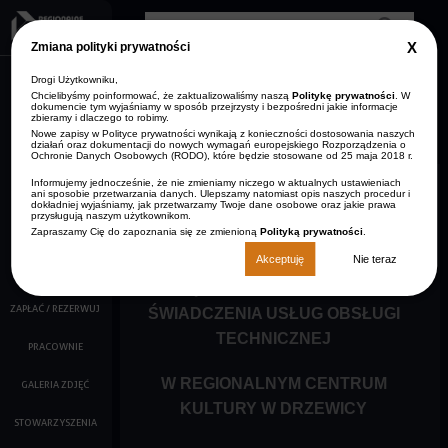
Przejdź do treści
Clos
Zmiana polityki prywatności
GDP
info
Drogi Użytkowniku,
AKTUALNOŚCI
Zmniejsz rozmiar czcionki
Resetuj rozmiar czcionki
Zwiększ rozmiar
Wersja kontrastowa
czcionki
Chcielibyśmy poinformować, że zaktualizowaliśmy naszą
Politykę prywatności
. W
dokumencie tym wyjaśniamy w sposób przejrzysty i bezpośredni jakie informacje
ARCHIWUM
zbieramy i dlaczego to robimy.
STRONA GŁÓWNA
AKTUALNOŚCI
Nowe zapisy w Polityce prywatności wynikają z konieczności dostosowania naszych
KONTAKT
działań oraz dokumentacji do nowych wymagań europejskiego Rozporządzenia o
Ochronie Danych Osobowych (RODO), które będzie stosowane od 25 maja 2018 r.
O NAS
Informujemy jednocześnie, że nie zmieniamy niczego w aktualnych ustawieniach
ani sposobie przetwarzania danych. Ulepszamy natomiast opis naszych procedur i
KALENDARZ IMPREZ
Wynajem
dokładniej wyjaśniamy, jak przetwarzamy Twoje dane osobowe oraz jakie prawa
przysługują naszym użytkownikom.
Zapraszamy Cię do zapoznania się ze zmienioną
Polityką prywatności
.
FILMY
Akceptuję
Nie teraz
CENNIK WYNAJMU POMIESZCZEŃ,
KINO
SPRZĘTU I WYPOSAŻENIA ORAZ
ZAPŁAĆ / REZERWUJ
ŚWIADCZENIA USŁUG OBSŁUGI
TECHNICZNEJ
PRACOWNIE
W REGIONALNYM CENTRUM
GALERIA ZDJĘĆ
KULTURY W DRZEWICY
STOWARZYSZENIA