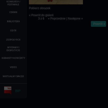
KONKURSY /
FESTIWALE
Pobierz obrazek
CENNIK
« Powrót do galerii
3 z 6
« Poprzednie
|
Następne »
BIBLIOTEKA
Powrót
ODTR
ZESPOŁY RCK
WYSTAWY I
EKSPOZYCJE
KABARETY KONCERTY
VIDEO
WIRTUALNY SPACER
BIP