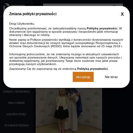
Przejdź do treści
Clos
Zmiana polityki prywatności
GDP
info
Drogi Użytkowniku,
AKTUALNOŚCI
Zmniejsz rozmiar czcionki
Resetuj rozmiar czcionki
Zwiększ rozmiar
Wersja kontrastowa
czcionki
Chcielibyśmy poinformować, że zaktualizowaliśmy naszą
Politykę prywatności
. W
dokumencie tym wyjaśniamy w sposób przejrzysty i bezpośredni jakie informacje
ARCHIWUM
zbieramy i dlaczego to robimy.
STRONA GŁÓWNA
AKTUALNOŚCI
Nowe zapisy w Polityce prywatności wynikają z konieczności dostosowania naszych
KONTAKT
działań oraz dokumentacji do nowych wymagań europejskiego Rozporządzenia o
Ochronie Danych Osobowych (RODO), które będzie stosowane od 25 maja 2018 r.
O NAS
Opis:
Informujemy jednocześnie, że nie zmieniamy niczego w aktualnych ustawieniach
Oliwia Bąba i
ani sposobie przetwarzania danych. Ulepszamy natomiast opis naszych procedur i
KALENDARZ IMPREZ
Zuzanna Bąba
dokładniej wyjaśniamy, jak przetwarzamy Twoje dane osobowe oraz jakie prawa
przysługują naszym użytkownikom.
Zapraszamy Cię do zapoznania się ze zmienioną
Polityką prywatności
.
FILMY
Akceptuję
Nie teraz
KINO
ZAPŁAĆ / REZERWUJ
PRACOWNIE
GALERIA ZDJĘĆ
STOWARZYSZENIA