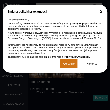
Przejdź do treści
Clos
Zmiana polityki prywatności
GDP
info
Drogi Użytkowniku,
AKTUALNOŚCI
Zmniejsz rozmiar czcionki
Resetuj rozmiar czcionki
Zwiększ rozmiar
Wersja kontrastowa
czcionki
Chcielibyśmy poinformować, że zaktualizowaliśmy naszą
Politykę prywatności
. W
dokumencie tym wyjaśniamy w sposób przejrzysty i bezpośredni jakie informacje
ARCHIWUM
zbieramy i dlaczego to robimy.
STRONA GŁÓWNA
AKTUALNOŚCI
Nowe zapisy w Polityce prywatności wynikają z konieczności dostosowania naszych
KONTAKT
działań oraz dokumentacji do nowych wymagań europejskiego Rozporządzenia o
Ochronie Danych Osobowych (RODO), które będzie stosowane od 25 maja 2018 r.
O NAS
Opis:
Informujemy jednocześnie, że nie zmieniamy niczego w aktualnych ustawieniach
Zabytkowy
ani sposobie przetwarzania danych. Ulepszamy natomiast opis naszych procedur i
KALENDARZ IMPREZ
Kościół.
dokładniej wyjaśniamy, jak przetwarzamy Twoje dane osobowe oraz jakie prawa
przysługują naszym użytkownikom.
Zapraszamy Cię do zapoznania się ze zmienioną
Polityką prywatności
.
FILMY
Akceptuję
Nie teraz
KINO
ZAPŁAĆ / REZERWUJ
Pobierz obrazek
PRACOWNIE
« Powrót do galerii
12 z 21
« Poprzednie
|
Następne »
GALERIA ZDJĘĆ
Powrót
STOWARZYSZENIA