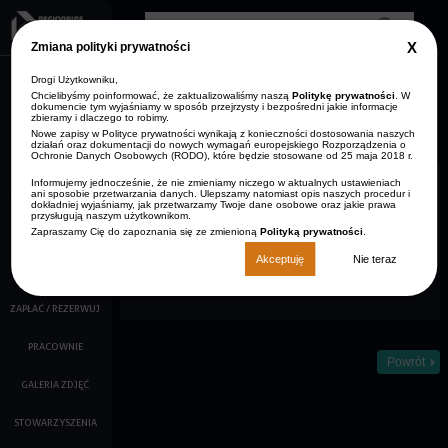
Przejdź do treści
Clos
Zmiana polityki prywatności
GDP
info
Drogi Użytkowniku,
AKTUALNOŚCI
Zmniejsz rozmiar czcionki
Resetuj rozmiar czcionki
Zwiększ rozmiar
Wersja kontrastowa
czcionki
Chcielibyśmy poinformować, że zaktualizowaliśmy naszą
Politykę prywatności
. W
dokumencie tym wyjaśniamy w sposób przejrzysty i bezpośredni jakie informacje
ARCHIWUM
zbieramy i dlaczego to robimy.
STRONA GŁÓWNA
AKTUALNOŚCI
Nowe zapisy w Polityce prywatności wynikają z konieczności dostosowania naszych
KONTAKT
działań oraz dokumentacji do nowych wymagań europejskiego Rozporządzenia o
Ochronie Danych Osobowych (RODO), które będzie stosowane od 25 maja 2018 r.
O NAS
Informujemy jednocześnie, że nie zmieniamy niczego w aktualnych ustawieniach
ani sposobie przetwarzania danych. Ulepszamy natomiast opis naszych procedur i
KALENDARZ IMPREZ
dokładniej wyjaśniamy, jak przetwarzamy Twoje dane osobowe oraz jakie prawa
przysługują naszym użytkownikom.
Zapraszamy Cię do zapoznania się ze zmienioną
Polityką prywatności
.
FILMY
Akceptuję
Nie teraz
KINO
ZAPŁAĆ / REZERWUJ
PRACOWNIE
Powrót
GALERIA ZDJĘĆ
STOWARZYSZENIA