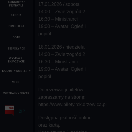
KONKURSY /
17.01.2026 / sobota
FESTIWALE
14:00 – Zwierzogród 2
CENNIK
16:30 – Ministranci
19:00 – Avatar: Ogień i
BIBLIOTEKA
popiół
ODTR
18.01.2026 / niedziela
ZESPOŁY RCK
14:00 – Zwierzogród 2
WYSTAWY I
16:30 – Ministranci
EKSPOZYCJE
19:00 – Avatar: Ogień i
KABARETY KONCERTY
popiół
VIDEO
Do rezerwacji biletów
WIRTUALNY SPACER
zapraszamy na stronę:
https://www.bilety.rck.drzewica.pl
BIP
Dostępna płatność online
oraz kartą.