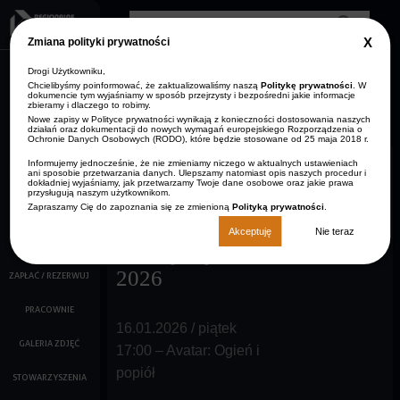
Przejdź do treści
Clos
Zmiana polityki prywatności
GDP
info
Drogi Użytkowniku,
AKTUALNOŚCI
Zmniejsz rozmiar czcionki
Resetuj rozmiar czcionki
Zwiększ rozmiar
Wersja kontrastowa
czcionki
Chcielibyśmy poinformować, że zaktualizowaliśmy naszą
Politykę prywatności
. W
dokumencie tym wyjaśniamy w sposób przejrzysty i bezpośredni jakie informacje
ARCHIWUM
zbieramy i dlaczego to robimy.
STRONA GŁÓWNA
AKTUALNOŚCI
Nowe zapisy w Polityce prywatności wynikają z konieczności dostosowania naszych
KONTAKT
działań oraz dokumentacji do nowych wymagań europejskiego Rozporządzenia o
Ochronie Danych Osobowych (RODO), które będzie stosowane od 25 maja 2018 r.
O NAS
Informujemy jednocześnie, że nie zmieniamy niczego w aktualnych ustawieniach
16-12-2025
ani sposobie przetwarzania danych. Ulepszamy natomiast opis naszych procedur i
KALENDARZ IMPREZ
dokładniej wyjaśniamy, jak przetwarzamy Twoje dane osobowe oraz jakie prawa
przysługują naszym użytkownikom.
Zapraszamy Cię do zapoznania się ze zmienioną
Polityką prywatności
.
FILMY
Repertuar kina na
Akceptuję
Nie teraz
KINO
miesiąc styczeń
2026
ZAPŁAĆ / REZERWUJ
PRACOWNIE
16.01.2026 / piątek
GALERIA ZDJĘĆ
17:00 – Avatar: Ogień i
popiół
STOWARZYSZENIA