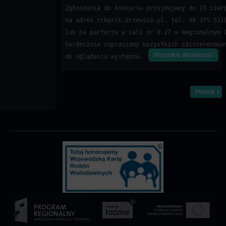
Zgłoszenia do konkursu przyjmujemy do 19 sierp
na adres rck@rck.drzewica.pl, tel. 48 375 5110
lub na parterze w sali nr 0.27 w Regionalnym C
Serdecznie zapraszamy wszystkich zainteresowan
Wszystkie aktualności
do oglądania występów.  
Powrót