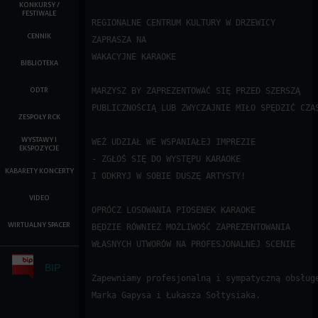
KONKURSY /
FESTIWALE
REGIONALNE CENTRUM KULTURY W DRZEWICY  
CENNIK
ZAPRASZA NA 

WAKACYJNE KARAOKE  

BIBLIOTEKA
ODTR
MARZYSZ BY ZAPREZENTOWAĆ SIĘ PRZED SZERSZĄ   
PUBLICZNOŚCIĄ LUB ZWYCZAJNIE MIŁO SPĘDZIĆ CZAS
ZESPOŁY RCK
WYSTAWY I
WEŹ UDZIAŁ WE WSPANIAŁEJ IMPREZIE  

EKSPOZYCJE
- ZGŁOŚ SIĘ DO WYSTĘPU KARAOKE  

KABARETY KONCERTY
I ODKRYJ W SOBIE DUSZĘ ARTYSTY!  

VIDEO
OPRÓCZ LOSOWANIA PIOSENEK KARAOKE  

WIRTUALNY SPACER
BĘDZIE RÓWNIEŻ MOŻLIWOŚĆ ZAPREZENTOWANIA  

WŁASNYCH UTWORÓW NA PROFESJONALNEJ SCENIE  

BIP
Zapewniamy profesjonalną i sympatyczną obsługę
Marka Gapysa i Łukasza Sołtysiaka.  
