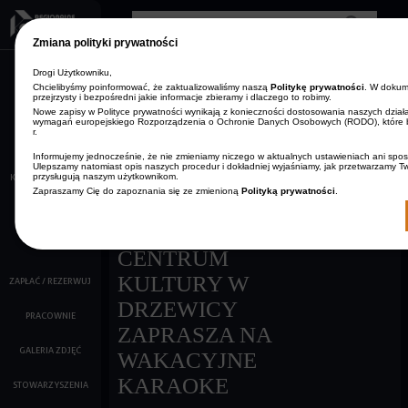
Przejdź do treści
Zmiana polityki prywatności
AKTUALNOŚCI
Drogi Użytkowniku,
Zmniejsz rozmiar czcionki
Resetuj rozmiar czcionki
Zwiększ rozmiar
Wersja kontrastowa
czcionki
Chcielibyśmy poinformować, że zaktualizowaliśmy naszą
Politykę prywatności
. W dokum
przejrzysty i bezpośredni jakie informacje zbieramy i dlaczego to robimy.
ARCHIWUM
STRONA GŁÓWNA
Nowe zapisy w Polityce prywatności wynikają z konieczności dostosowania naszych dzia
AKTUALNOŚCI
wymagań europejskiego Rozporządzenia o Ochronie Danych Osobowych (RODO), które 
KONTAKT
r.
O NAS
Informujemy jednocześnie, że nie zmieniamy niczego w aktualnych ustawieniach ani spo
Ulepszamy natomiast opis naszych procedur i dokładniej wyjaśniamy, jak przetwarzamy 
08-08-2015
KALENDARZ IMPREZ
przysługują naszym użytkownikom.
Zapraszamy Cię do zapoznania się ze zmienioną
Polityką prywatności
.
FILMY
REGIONALNE
KINO
CENTRUM
KULTURY W
ZAPŁAĆ / REZERWUJ
DRZEWICY
PRACOWNIE
ZAPRASZA NA
GALERIA ZDJĘĆ
WAKACYJNE
KARAOKE
STOWARZYSZENIA