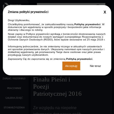
Przejdź do treści
Clos
Zmiana polityki prywatności
GDP
info
Drogi Użytkowniku,
AKTUALNOŚCI
Zmniejsz rozmiar czcionki
Resetuj rozmiar czcionki
Zwiększ rozmiar
Wersja kontrastowa
czcionki
Chcielibyśmy poinformować, że zaktualizowaliśmy naszą
Politykę prywatności
. W
dokumencie tym wyjaśniamy w sposób przejrzysty i bezpośredni jakie informacje
ARCHIWUM
zbieramy i dlaczego to robimy.
STRONA GŁÓWNA
AKTUALNOŚCI
Nowe zapisy w Polityce prywatności wynikają z konieczności dostosowania naszych
KONTAKT
działań oraz dokumentacji do nowych wymagań europejskiego Rozporządzenia o
Ochronie Danych Osobowych (RODO), które będzie stosowane od 25 maja 2018 r.
O NAS
Informujemy jednocześnie, że nie zmieniamy niczego w aktualnych ustawieniach
27-04-2016
ani sposobie przetwarzania danych. Ulepszamy natomiast opis naszych procedur i
KALENDARZ IMPREZ
dokładniej wyjaśniamy, jak przetwarzamy Twoje dane osobowe oraz jakie prawa
przysługują naszym użytkownikom.
Zapraszamy Cię do zapoznania się ze zmienioną
Polityką prywatności
.
FILMY
Informacja
Akceptuję
Nie teraz
KINO
organizacyjna
Finału Pieśni i
ZAPŁAĆ / REZERWUJ
Poezji
PRACOWNIE
Patriotycznej 2016
GALERIA ZDJĘĆ
Ze względu na niepełne
STOWARZYSZENIA