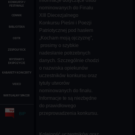
informacje dotyczące osób
KONKURSY /
FESTIWALE
nominowanych do Finału
XIII Diecezjalnego
CENNIK
Konkursu Pieśni i Poezji
BIBLIOTEKA
Patriotycznej pod hasłem
„Kocham moją ojczyznę”,
ODTR
prosimy o szybkie
ZESPOŁY RCK
nadesłanie potrzebnych
WYSTAWY I
danych. Szczególnie chodzi
EKSPOZYCJE
o nazwiska opiekunów
KABARETY KONCERTY
uczestników konkursu oraz
tytuły utworów
VIDEO
nominowanych do finału.
WIRTUALNY SPACER
Informacje te są niezbędne
do prawidłowego
przeprowadzenia konkursu.
BIP
Kolejność uczestników oraz