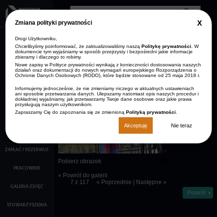
Przejdź do treści
Clos
Zmiana polityki prywatności
GDP
info
Drogi Użytkowniku,
AKTUALNOŚCI
Zmniejsz rozmiar czcionki
Resetuj rozmiar czcionki
Zwiększ rozmiar
Wersja kontrastowa
czcionki
Chcielibyśmy poinformować, że zaktualizowaliśmy naszą
Politykę prywatności
. W
dokumencie tym wyjaśniamy w sposób przejrzysty i bezpośredni jakie informacje
ARCHIWUM
zbieramy i dlaczego to robimy.
STRONA GŁÓWNA
AKTUALNOŚCI
Nowe zapisy w Polityce prywatności wynikają z konieczności dostosowania naszych
KONTAKT
działań oraz dokumentacji do nowych wymagań europejskiego Rozporządzenia o
Ochronie Danych Osobowych (RODO), które będzie stosowane od 25 maja 2018 r.
O NAS
Opis:
Informujemy jednocześnie, że nie zmieniamy niczego w aktualnych ustawieniach
Młoda
ani sposobie przetwarzania danych. Ulepszamy natomiast opis naszych procedur i
KALENDARZ IMPREZ
wokalistka
dokładniej wyjaśniamy, jak przetwarzamy Twoje dane osobowe oraz jakie prawa
przysługują naszym użytkownikom.
śpiewająca na
scenie
Zapraszamy Cię do zapoznania się ze zmienioną
Polityką prywatności
.
FILMY
Akceptuję
Nie teraz
KINO
ZAPŁAĆ / REZERWUJ
Pobierz obrazek
PRACOWNIE
« Powrót do galerii
7 z 117
« Poprzednie
|
Następne »
GALERIA ZDJĘĆ
Powrót
STOWARZYSZENIA