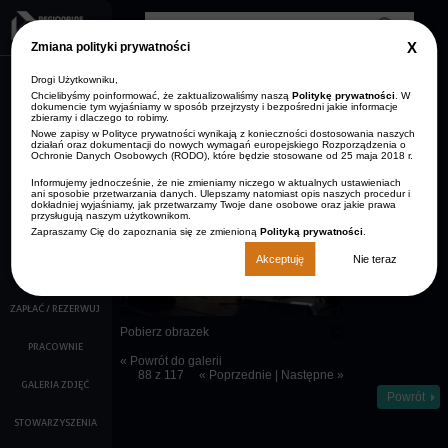
Przejdź do treści
Clos
Zmiana polityki prywatności
GDP
info
Drogi Użytkowniku,
AKTUALNOŚCI
Zmniejsz rozmiar czcionki
Resetuj rozmiar czcionki
Zwiększ rozmiar
Wersja kontrastowa
czcionki
Chcielibyśmy poinformować, że zaktualizowaliśmy naszą
Politykę prywatności
. W
dokumencie tym wyjaśniamy w sposób przejrzysty i bezpośredni jakie informacje
ARCHIWUM
zbieramy i dlaczego to robimy.
STRONA GŁÓWNA
AKTUALNOŚCI
Nowe zapisy w Polityce prywatności wynikają z konieczności dostosowania naszych
KONTAKT
działań oraz dokumentacji do nowych wymagań europejskiego Rozporządzenia o
Ochronie Danych Osobowych (RODO), które będzie stosowane od 25 maja 2018 r.
O NAS
Opis:
Informujemy jednocześnie, że nie zmieniamy niczego w aktualnych ustawieniach
Tancerze
ani sposobie przetwarzania danych. Ulepszamy natomiast opis naszych procedur i
KALENDARZ IMPREZ
prezentują
dokładniej wyjaśniamy, jak przetwarzamy Twoje dane osobowe oraz jakie prawa
przysługują naszym użytkownikom.
energiczny
fragment
Zapraszamy Cię do zapoznania się ze zmienioną
Polityką prywatności
.
FILMY
choreografii.
Akceptuję
Nie teraz
KINO
ZAPŁAĆ / REZERWUJ
Pobierz obrazek
PRACOWNIE
« Powrót do galerii
88 z 117
« Poprzednie
|
Następne »
GALERIA ZDJĘĆ
Powrót
STOWARZYSZENIA