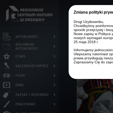
Przejdź do treści
Zmiana polityki pry
Drogi Użytkowniku,
Chcielibyśmy poinformo
sposób przejrzysty i bez
Nowe zapisy w Polityce 
AKTUALNOŚCI
nowych wymagań europe
25 maja 2018 r.
ARCHIWUM
AKTUALNOŚCI
Informujemy jednocześni
Ulepszamy natomiast opi
O NAS
prawa przysługują nasz
Zapraszamy Cię do zapo
KALENDARZ IMPREZ
FILMY
KINO
ZAPŁAĆ / REZERWUJ
PRACOWNIE