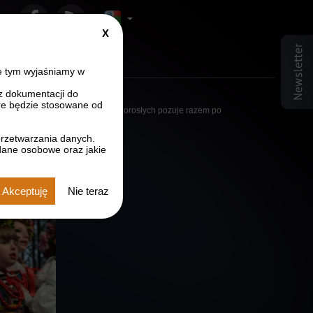
Close
r czcionki
ozmiar czcionki
sz rozmiar czcionki
GDPR
info
e tym wyjaśniamy w
z dokumentacji do
Opis:
e będzie stosowane od
Grupa dzieci i dorosłych pozuje razem po
występie.
przetwarzania danych.
dane osobowe oraz jakie
Akceptuję
Nie teraz