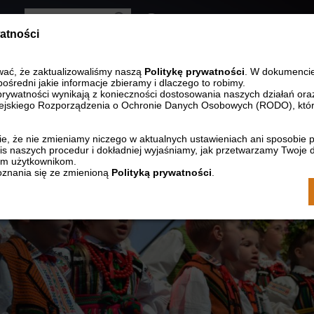
Wersja kontrastowa
watności
Zmniejsz rozmia
Resetuj r
Zwięk
STRONA GŁÓWNA
KONTAKT
wać, że zaktualizowaliśmy naszą
Politykę prywatności
. W dokumenci
pośredni jakie informacje zbieramy i dlaczego to robimy.
prywatności wynikają z konieczności dostosowania naszych działań ora
jskiego Rozporządzenia o Ochronie Danych Osobowych (RODO), któr
e, że nie zmieniamy niczego w aktualnych ustawieniach ani sposobie 
s naszych procedur i dokładniej wyjaśniamy, jak przetwarzamy Twoje 
ym użytkownikom.
znania się ze zmienioną
Polityką prywatności
.