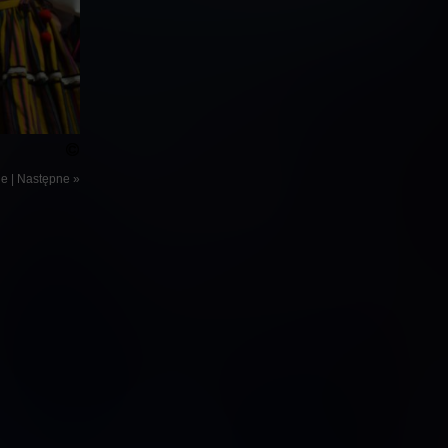
ie
|
Następne »