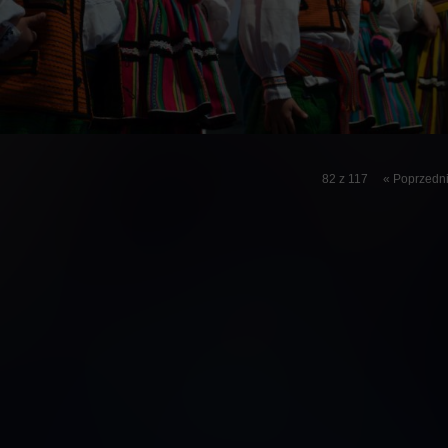
82 z 117
« Poprzedn