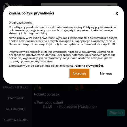
Przejdź do treści
Clos
Zmiana polityki prywatności
GDP
info
Drogi Użytkowniku,
AKTUALNOŚCI
Zmniejsz rozmiar czcionki
Resetuj rozmiar czcionki
Zwiększ rozmiar
Wersja kontrastowa
czcionki
Chcielibyśmy poinformować, że zaktualizowaliśmy naszą
Politykę prywatności
. W
dokumencie tym wyjaśniamy w sposób przejrzysty i bezpośredni jakie informacje
ARCHIWUM
zbieramy i dlaczego to robimy.
STRONA GŁÓWNA
AKTUALNOŚCI
Nowe zapisy w Polityce prywatności wynikają z konieczności dostosowania naszych
KONTAKT
działań oraz dokumentacji do nowych wymagań europejskiego Rozporządzenia o
Ochronie Danych Osobowych (RODO), które będzie stosowane od 25 maja 2018 r.
O NAS
Opis:
Informujemy jednocześnie, że nie zmieniamy niczego w aktualnych ustawieniach
Kobieta
ani sposobie przetwarzania danych. Ulepszamy natomiast opis naszych procedur i
KALENDARZ IMPREZ
śpiewa przy
dokładniej wyjaśniamy, jak przetwarzamy Twoje dane osobowe oraz jakie prawa
przysługują naszym użytkownikom.
mikrofonie na
scenie w RCK
Zapraszamy Cię do zapoznania się ze zmienioną
Polityką prywatności
.
FILMY
Akceptuję
Nie teraz
KINO
ZAPŁAĆ / REZERWUJ
Pobierz obrazek
PRACOWNIE
« Powrót do galerii
3 z 10
« Poprzednie
|
Następne »
GALERIA ZDJĘĆ
Powrót
STOWARZYSZENIA