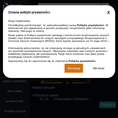
Przejdź do treści
Clos
Zmiana polityki prywatności
GDP
info
Drogi Użytkowniku,
AKTUALNOŚCI
Zmniejsz rozmiar czcionki
Resetuj rozmiar czcionki
Zwiększ rozmiar
Wersja kontrastowa
czcionki
Chcielibyśmy poinformować, że zaktualizowaliśmy naszą
Politykę prywatności
. W
dokumencie tym wyjaśniamy w sposób przejrzysty i bezpośredni jakie informacje
ARCHIWUM
zbieramy i dlaczego to robimy.
STRONA GŁÓWNA
AKTUALNOŚCI
Nowe zapisy w Polityce prywatności wynikają z konieczności dostosowania naszych
KONTAKT
działań oraz dokumentacji do nowych wymagań europejskiego Rozporządzenia o
Ochronie Danych Osobowych (RODO), które będzie stosowane od 25 maja 2018 r.
O NAS
Opis:
Informujemy jednocześnie, że nie zmieniamy niczego w aktualnych ustawieniach
Krzysztof
ani sposobie przetwarzania danych. Ulepszamy natomiast opis naszych procedur i
KALENDARZ IMPREZ
Kiljański
dokładniej wyjaśniamy, jak przetwarzamy Twoje dane osobowe oraz jakie prawa
przysługują naszym użytkownikom.
śpiewa na
scenie
Zapraszamy Cię do zapoznania się ze zmienioną
Polityką prywatności
.
FILMY
Akceptuję
Nie teraz
KINO
ZAPŁAĆ / REZERWUJ
Pobierz obrazek
PRACOWNIE
« Powrót do galerii
8 z 12
« Poprzednie
|
Następne »
GALERIA ZDJĘĆ
Powrót
STOWARZYSZENIA