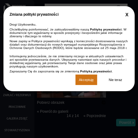
Przejdź do treści
Clos
Zmiana polityki prywatności
GDP
info
Drogi Użytkowniku,
AKTUALNOŚCI
Zmniejsz rozmiar czcionki
Resetuj rozmiar czcionki
Zwiększ rozmiar
Wersja kontrastowa
czcionki
Chcielibyśmy poinformować, że zaktualizowaliśmy naszą
Politykę prywatności
. W
dokumencie tym wyjaśniamy w sposób przejrzysty i bezpośredni jakie informacje
ARCHIWUM
zbieramy i dlaczego to robimy.
STRONA GŁÓWNA
AKTUALNOŚCI
Nowe zapisy w Polityce prywatności wynikają z konieczności dostosowania naszych
KONTAKT
działań oraz dokumentacji do nowych wymagań europejskiego Rozporządzenia o
Ochronie Danych Osobowych (RODO), które będzie stosowane od 25 maja 2018 r.
O NAS
Opis:
Informujemy jednocześnie, że nie zmieniamy niczego w aktualnych ustawieniach
Dzieci
ani sposobie przetwarzania danych. Ulepszamy natomiast opis naszych procedur i
KALENDARZ IMPREZ
wykonują
dokładniej wyjaśniamy, jak przetwarzamy Twoje dane osobowe oraz jakie prawa
przysługują naszym użytkownikom.
pozycję z yogi
Zapraszamy Cię do zapoznania się ze zmienioną
Polityką prywatności
.
FILMY
Akceptuję
Nie teraz
KINO
ZAPŁAĆ / REZERWUJ
Pobierz obrazek
PRACOWNIE
« Powrót do galerii
14 z 14
« Poprzednie
GALERIA ZDJĘĆ
Powrót
STOWARZYSZENIA