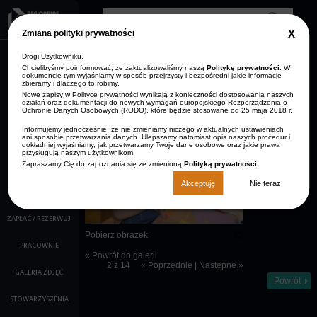
Przejdź do treści
Clos
Zmiana polityki prywatności
GDP
info
Drogi Użytkowniku,
AKTUALNOŚCI
Zmniejsz rozmiar czcionki
Resetuj rozmiar czcionki
Zwiększ rozmiar
Wersja kontrastowa
czcionki
Chcielibyśmy poinformować, że zaktualizowaliśmy naszą
Politykę prywatności
. W
dokumencie tym wyjaśniamy w sposób przejrzysty i bezpośredni jakie informacje
ARCHIWUM
zbieramy i dlaczego to robimy.
STRONA GŁÓWNA
AKTUALNOŚCI
Nowe zapisy w Polityce prywatności wynikają z konieczności dostosowania naszych
KONTAKT
działań oraz dokumentacji do nowych wymagań europejskiego Rozporządzenia o
Ochronie Danych Osobowych (RODO), które będzie stosowane od 25 maja 2018 r.
O NAS
Opis:
Informujemy jednocześnie, że nie zmieniamy niczego w aktualnych ustawieniach
Dziewczynka
ani sposobie przetwarzania danych. Ulepszamy natomiast opis naszych procedur i
KALENDARZ IMPREZ
radośnie
dokładniej wyjaśniamy, jak przetwarzamy Twoje dane osobowe oraz jakie prawa
przysługują naszym użytkownikom.
wykonuje
pracę
Zapraszamy Cię do zapoznania się ze zmienioną
Polityką prywatności
.
FILMY
artystyczną
Akceptuję
Nie teraz
KINO
ZAPŁAĆ / REZERWUJ
Pobierz obrazek
PRACOWNIE
« Powrót do galerii
2 z 14
« Poprzednie
|
Następne »
GALERIA ZDJĘĆ
Powrót
STOWARZYSZENIA