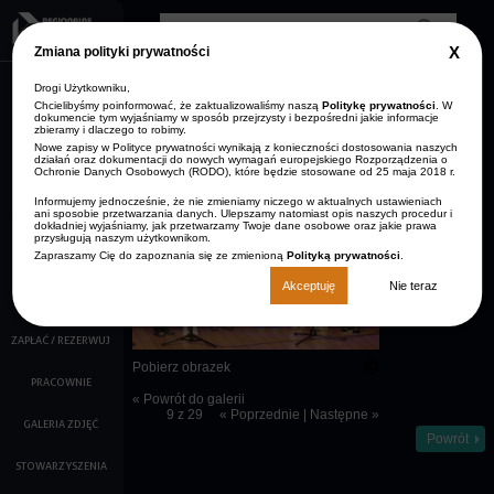
Przejdź do treści
Clos
Zmiana polityki prywatności
GDP
info
Drogi Użytkowniku,
AKTUALNOŚCI
Zmniejsz rozmiar czcionki
Resetuj rozmiar czcionki
Zwiększ rozmiar
Wersja kontrastowa
czcionki
Chcielibyśmy poinformować, że zaktualizowaliśmy naszą
Politykę prywatności
. W
dokumencie tym wyjaśniamy w sposób przejrzysty i bezpośredni jakie informacje
ARCHIWUM
zbieramy i dlaczego to robimy.
STRONA GŁÓWNA
AKTUALNOŚCI
Nowe zapisy w Polityce prywatności wynikają z konieczności dostosowania naszych
KONTAKT
działań oraz dokumentacji do nowych wymagań europejskiego Rozporządzenia o
Ochronie Danych Osobowych (RODO), które będzie stosowane od 25 maja 2018 r.
O NAS
Opis:
Informujemy jednocześnie, że nie zmieniamy niczego w aktualnych ustawieniach
Dzieci z grupy
ani sposobie przetwarzania danych. Ulepszamy natomiast opis naszych procedur i
KALENDARZ IMPREZ
Muchomorki
dokładniej wyjaśniamy, jak przetwarzamy Twoje dane osobowe oraz jakie prawa
przysługują naszym użytkownikom.
śpiewające w
parach
Zapraszamy Cię do zapoznania się ze zmienioną
Polityką prywatności
.
FILMY
Akceptuję
Nie teraz
KINO
ZAPŁAĆ / REZERWUJ
Pobierz obrazek
PRACOWNIE
« Powrót do galerii
9 z 29
« Poprzednie
|
Następne »
GALERIA ZDJĘĆ
Powrót
STOWARZYSZENIA