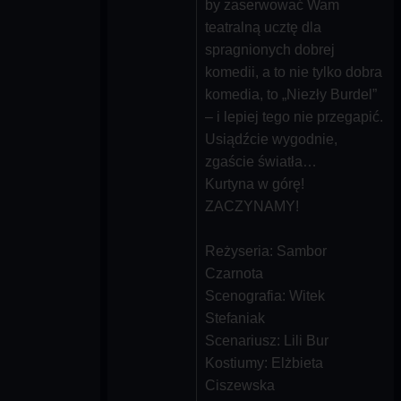
by zaserwować Wam
teatralną ucztę dla
spragnionych dobrej
komedii, a to nie tylko dobra
komedia, to „Niezły Burdel”
– i lepiej tego nie przegapić.
Usiądźcie wygodnie,
zgaście światła…
Kurtyna w górę!
ZACZYNAMY!
Reżyseria: Sambor
Czarnota
Scenografia: Witek
Stefaniak
Scenariusz: Lili Bur
Kostiumy: Elżbieta
Ciszewska