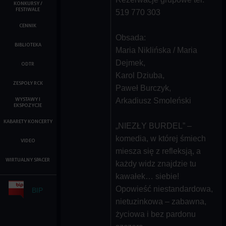
KONKURSY /
FESTIWALE
519 770 303
CENNIK
Obsada:
BIBLIOTEKA
Maria Niklińska / Maria
Dejmek,
ODTR
Karol Dziuba,
ZESPOŁY RCK
Paweł Burczyk,
WYSTAWY I
Arkadiusz Smoleński
EKSPOZYCJE
KABARETY KONCERTY
„NIEZŁY BURDEL” –
komedia, w której śmiech
VIDEO
miesza się z refleksją, a
WIRTUALNY SPACER
każdy widz znajdzie tu
kawałek… siebie!
Opowieść niestandardowa,
BIP
nietuzinkowa – zabawna,
życiowa i bez pardonu