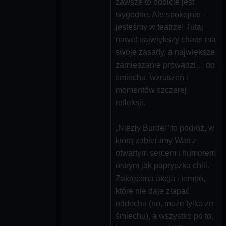
zawsze to odbicie jest
wygodne. Ale spokojnie –
jesteśmy w teatrze! Tutaj
nawet największy chaos ma
swoje zasady, a największe
zamieszanie prowadzi… do
śmiechu, wzruszeń i
momentów szczerej
refleksji.
„Niezły Burdel” to podróż, w
którą zabieramy Was z
otwartym sercem i humorem
ostrym jak papryczka chili.
Zakręcona akcja i tempo,
które nie daje złapać
oddechu (no, może tylko ze
śmiechu), a wszystko po to,