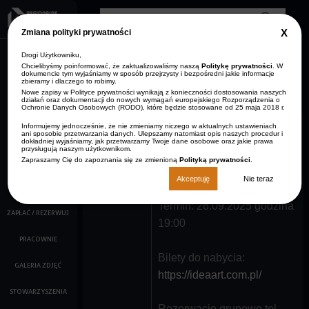
Przejdź do treści
Clos
Zmiana polityki prywatności
GDP
info
Drogi Użytkowniku,
AKTUALNOŚCI
Zmniejsz rozmiar czcionki
Resetuj rozmiar czcionki
Zwiększ rozmiar
Wersja kontrastowa
czcionki
Chcielibyśmy poinformować, że zaktualizowaliśmy naszą
Politykę prywatności
. W
dokumencie tym wyjaśniamy w sposób przejrzysty i bezpośredni jakie informacje
ARCHIWUM
zbieramy i dlaczego to robimy.
STRONA GŁÓWNA
AKTUALNOŚCI
Nowe zapisy w Polityce prywatności wynikają z konieczności dostosowania naszych
KONTAKT
działań oraz dokumentacji do nowych wymagań europejskiego Rozporządzenia o
Ochronie Danych Osobowych (RODO), które będzie stosowane od 25 maja 2018 r.
O NAS
Informujemy jednocześnie, że nie zmieniamy niczego w aktualnych ustawieniach
ani sposobie przetwarzania danych. Ulepszamy natomiast opis naszych procedur i
KALENDARZ IMPREZ
dokładniej wyjaśniamy, jak przetwarzamy Twoje dane osobowe oraz jakie prawa
"NIEZŁY
przysługują naszym użytkownikom.
Zapraszamy Cię do zapoznania się ze zmienioną
Polityką prywatności
.
FILMY
BURDEL"
Akceptuję
Nie teraz
KINO
Termin: 26.09.2025 godzina
ZAPŁAĆ / REZERWUJ
19:00
PRACOWNIE
Bilety do nabycia:
GALERIA ZDJĘĆ
https://ideaart.com.pl/
STOWARZYSZENIA
Rezerwacje grupowe tel.