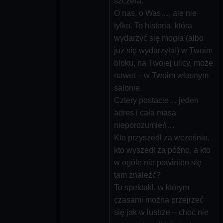
szczera.
O nas, o Was…, ale nie
tylko. To historia, która
wydarzyć się mogła (albo
już się wydarzyła!) w Twoim
bloku, na Twojej ulicy, może
nawet – w Twoim własnym
salonie.
Cztery postacie… jeden
adres i cała masa
nieporozumień…
Kto przyszedł za wcześnie,
kto wyszedł za późno, a kto
w ogóle nie powinien się
tam znaleźć?
To spektakl, w którym
czasami można przejrzeć
się jak w lustrze – choć nie