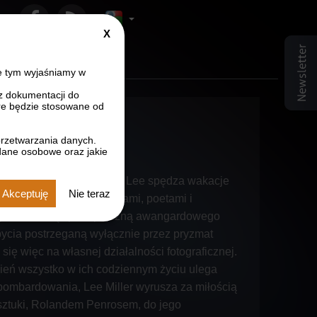
Close
r czcionki
ozmiar czcionki
sz rozmiar czcionki
GDPR
info
e tym wyjaśniamy w
z dokumentacji do
e będzie stosowane od
przetwarzania danych.
dane osobowe oraz jakie
na południu Francji, gdzie Lee spędza wakacje
Akceptuję
Nie teraz
ymi przyjaciółmi - artystami, poetami i
 była modelką i podopieczną awangardowego
bycia postrzeganą wyłącznie przez pryzmat
się więc na własnej działalności fotograficznej.
dzień wszystko w ich codziennym życiu ulega
 bombardowania, Lee Miller wyrusza za miłością
sztuki, Rolandem Penrosem, do jego