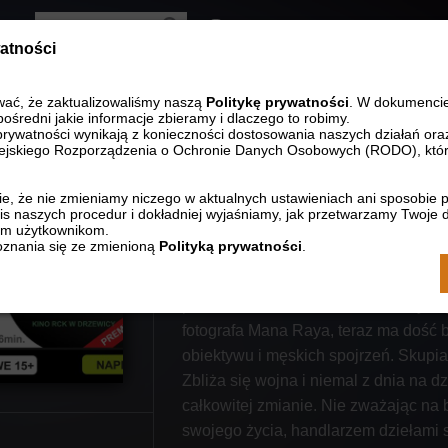
Wersja kontrastowa
watności
Zmniejsz rozmia
Resetuj r
Zwięk
STRONA GŁÓWNA
KONTAKT
wać, że zaktualizowaliśmy naszą
Politykę prywatności
. W dokumenci
pośredni jakie informacje zbieramy i dlaczego to robimy.
prywatności wynikają z konieczności dostosowania naszych działań ora
jskiego Rozporządzenia o Ochronie Danych Osobowych (RODO), któr
Lee. Na własne oczy
e, że nie zmieniamy niczego w aktualnych ustawieniach ani sposobie 
s naszych procedur i dokładniej wyjaśniamy, jak przetwarzamy Twoje 
ym użytkownikom.
znania się ze zmienioną
Polityką prywatności
.
Ta historia zaczyna się w 1938 roku 
ze swoimi najukochańszymi i najbliższ
powiernikami. Kobieta, która kiedyś
fotografa Mana Raya, teraz ma dość 
obiektywu i męskich spojrzeń. Skupia 
Zbliża się wojna i niemal z dnia na 
całkowitej zmianie. Nie zważając na
swojego życia, handlarzem dziełami 