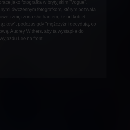
racę jako fotografka w brytyjskim "Vogue".
anymi ówczesnym fotografkom, którym pozwala
owe i zmęczona słuchaniem, że od kobiet
iązków", podczas gdy "mężczyźni decydują, co
fową, Audrey Withers, aby ta wystąpiła do
wyjazdu Lee na front.