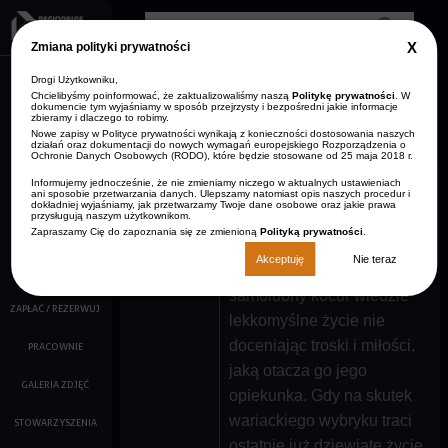
Przejdź do treści
Clos
Zmiana polityki prywatności
GDP
info
Drogi Użytkowniku,
AKTUALNOŚCI
Zmniejsz rozmiar czcionki
Resetuj rozmiar czcionki
Zwiększ rozmiar
Wersja kontrastowa
czcionki
Chcielibyśmy poinformować, że zaktualizowaliśmy naszą
Politykę prywatności
. W
dokumencie tym wyjaśniamy w sposób przejrzysty i bezpośredni jakie informacje
ARCHIWUM
zbieramy i dlaczego to robimy.
STRONA GŁÓWNA
AKTUALNOŚCI
Nowe zapisy w Polityce prywatności wynikają z konieczności dostosowania naszych
KONTAKT
działań oraz dokumentacji do nowych wymagań europejskiego Rozporządzenia o
Ochronie Danych Osobowych (RODO), które będzie stosowane od 25 maja 2018 r.
O NAS
Informujemy jednocześnie, że nie zmieniamy niczego w aktualnych ustawieniach
ani sposobie przetwarzania danych. Ulepszamy natomiast opis naszych procedur i
KALENDARZ IMPREZ
dokładniej wyjaśniamy, jak przetwarzamy Twoje dane osobowe oraz jakie prawa
Był sobie kot
przysługują naszym użytkownikom.
Zapraszamy Cię do zapoznania się ze zmienioną
Polityką prywatności
.
FILMY
Akceptuję
Nie teraz
Pewien rozpieszczony i
KINO
samolubny kocur wiedzie
ZAPŁAĆ / REZERWUJ
lekkomyślne życie nie
doceniając troski i miłości,
PRACOWNIE
jaką otacza go jego
GALERIA ZDJĘĆ
opiekunka. Gdy na skutek
wariackiego wybryku traci
STOWARZYSZENIA
ostatnie już dziewiąte życie,