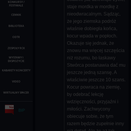
KONKURSY /
FESTIWALE
staje mordka w mordkę z
nieodwracalnym. Sądząc,
CENNIK
że jego ziemska podróż
BIBLIOTEKA
właśnie dobiegła końca,
kocur wpada w popłoch.
ODTR
Okazuje się jednak, że
ZESPOŁY RCK
znowu ma więcej szczęścia
niż rozumu, bo łaskawy
WYSTAWY I
EKSPOZYCJE
Stwórca postanawia dać mu
KABARETY KONCERTY
jeszcze jedną szansę. A
właściwie jeszcze 10 szans.
VIDEO
Kocur powraca na ziemię,
WIRTUALNY SPACER
by odebrać lekcję
wdzięczności, przyjaźni i
miłości. Zachwycony
BIP
obiecuje sobie, że tym
razem będzie zupełnie inny
niż dotąd. Ale że aż tak